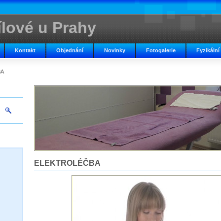
ílové u Prahy
Kontakt
Objednání
Novinky
Fotogalerie
Fyzikální
BA
ELEKTROLÉČBA