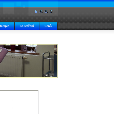
 terapie
Ke stažení
Ceník