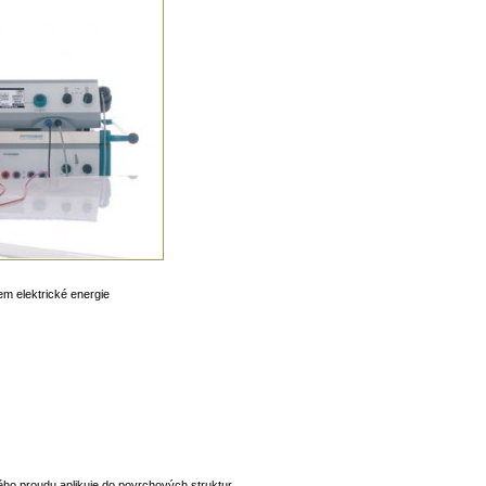
rem elektrické energie
kého proudu aplikuje do povrchových struktur