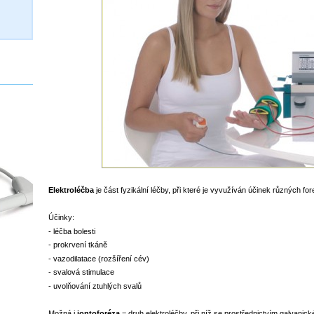
Elektroléčba
je část fyzikální léčby, při které je vyvužíván účinek různých fo
Účinky:
- léčba bolesti
- prokrvení tkáně
- vazodilatace (rozšíření cév)
- svalová stimulace
- uvolňování ztuhlých svalů
Možná i
iontoforéza
= druh elektroléčby, při níž se prostřednictvím galvanic