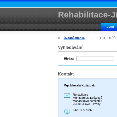
Rehabilitace-J
Úvod
Úvodní stránka
ELEKTROLÉČ
Vyhledávání
Hledat:
Kontakt
Mgr. Marcela Košatová
Rehabilitace
Mgr. Marcela Košatová
Masarykovo náměstí 4
254 01 Jílové u Prahy
+420777273763