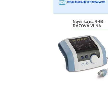
rehabili
tace.jil
ove@gmai
l.com
Novinka na RHB -
RÁZOVÁ VLNA