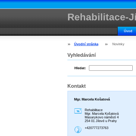
Rehabilitace-J
Úvod
Úvodní stránka
Novinky
Vyhledávání
Hledat:
Kontakt
Mgr. Marcela Košatová
Rehabilitace
Mgr. Marcela Košatová
Masarykovo náměstí 4
254 01 Jílové u Prahy
+420777273763