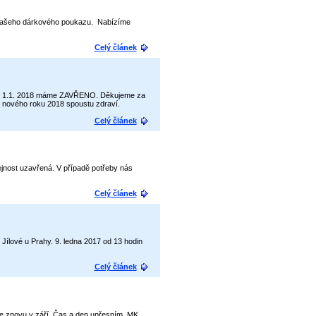
ě našeho dárkového poukazu. Nabízíme
Celý článek
17 do 1.1. 2018 máme ZAVŘENO. Děkujeme za
o nového roku 2018 spoustu zdraví.
Celý článek
řejnost uzavřená. V případě potřeby nás
Celý článek
Jílové u Prahy. 9. ledna 2017 od 13 hodin
Celý článek
e znovu v září. Čas a den upřesním. MK