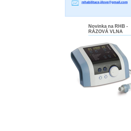
rehabili
tace.jil
ove@gmai
l.com
Novinka na RHB -
RÁZOVÁ VLNA