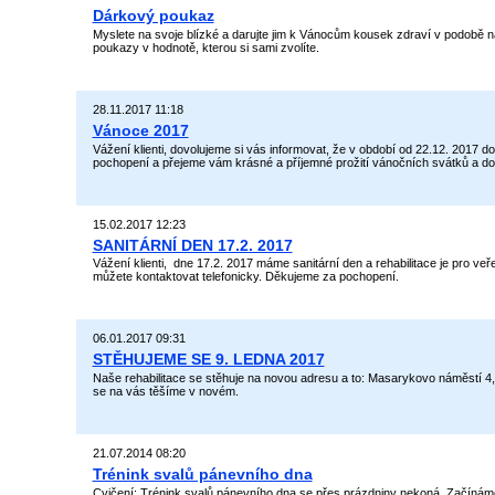
Dárkový poukaz
Myslete na svoje blízké a darujte jim k Vánocům kousek zdraví v podob
poukazy v hodnotě, kterou si sami zvolíte.
28.11.2017 11:18
Vánoce 2017
Vážení klienti, dovolujeme si vás informovat, že v období od 22.12. 20
pochopení a přejeme vám krásné a příjemné prožití vánočních svátků a d
15.02.2017 12:23
SANITÁRNÍ DEN 17.2. 2017
Vážení klienti, dne 17.2. 2017 máme sanitární den a rehabilitace je pro ve
můžete kontaktovat telefonicky. Děkujeme za pochopení.
06.01.2017 09:31
STĚHUJEME SE 9. LEDNA 2017
Naše rehabilitace se stěhuje na novou adresu a to: Masarykovo náměstí 4, 
se na vás těšíme v novém.
21.07.2014 08:20
Trénink svalů pánevního dna
Cvičení: Trénink svalů pánevního dna se přes prázdniny nekoná. Začínám